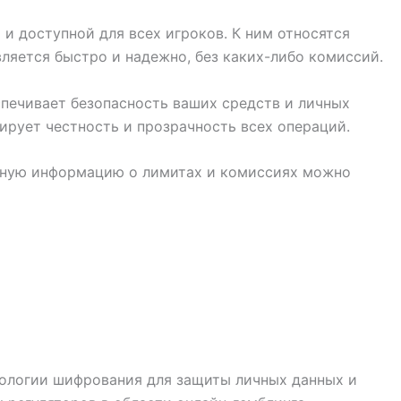
 и доступной для всех игроков. К ним относятся
яется быстро и надежно, без каких-либо комиссий.
печивает безопасность ваших средств и личных
тирует честность и прозрачность всех операций.
обную информацию о лимитах и комиссиях можно
нологии шифрования для защиты личных данных и