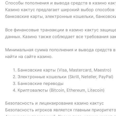
Способы пополнения и вывода средств в казино как
Казино кактус предлагает широкий выбор способов п
банковские карты, электронные кошельки, банковс
Все финансовые транзакции в казино кактус защищ
данных. Казино также соблюдает все требования зак
Минимальная сумма пополнения и вывода средств в
найти на сайте казино.
Банковские карты (Visa, Mastercard, Maestro)
Электронные кошельки (Skrill, Neteller, PayPal)
Банковские переводы
Криптовалюты (Bitcoin, Ethereum, Litecoin)
Безопасность и лицензирование казино кактус
Безопасность игроков является главным приоритето