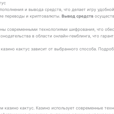
тус
ополнения и вывода средств, что делает игру удобной
кие переводы и криптовалюты.
Вывод средств
осуществл
ены современными технологиями шифрования, что обес
онодательства в области онлайн-гемблинга, что гаран
 казино кактус зависит от выбранного способа. Подр
м казино кактус. Казино использует современные тех