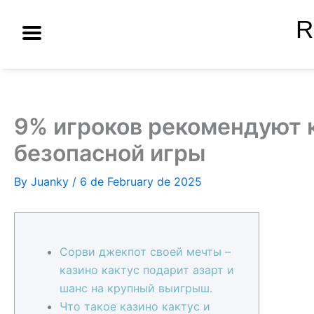
Skip
R
to
content
9% игроков рекомендуют к
безопасной игры
By
Juanky
/
6 de February de 2025
Сорви джекпот своей мечты –
казино кактус подарит азарт и
шанс на крупный выигрыш.
Что такое казино кактус и