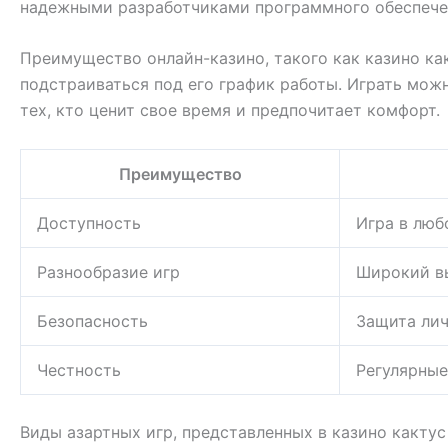
надежными разработчиками программного обеспечен
Преимущество онлайн-казино, такого как казино как
подстраиваться под его график работы. Играть можн
тех, кто ценит свое время и предпочитает комфорт.
Преимущество
Доступность
Игра в люб
Разнообразие игр
Широкий вы
Безопасность
Защита лич
Честность
Регулярные
Виды азартных игр, представленных в казино кактус