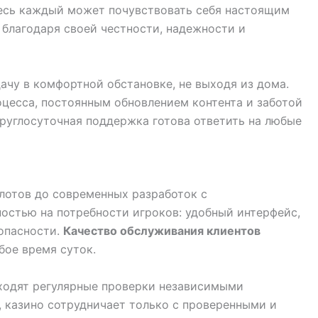
десь каждый может почувствовать себя настоящим
 благодаря своей честности, надежности и
ачу в комфортной обстановке, не выходя из дома.
цесса, постоянным обновлением контента и заботой
круглосуточная поддержка готова ответить на любые
слотов до современных разработок с
стью на потребности игроков: удобный интерфейс,
зопасности.
Качество обслуживания клиентов
бое время суток.
оходят регулярные проверки независимыми
, казино сотрудничает только с проверенными и