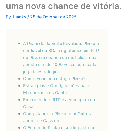
uma nova chance de vitória.
By
Juanky
/
28 de October de 2025
A Pirâmide da Sorte Revelada: Plinko é
confiável da BGaming oferece um RTP
de 99% e a chance de multiplicar sua
aposta em até 1000 vezes com cada
jogada estratégica.
Como Funciona o Jogo Plinko?
Estratégias e Configurações para
Maximizar seus Ganhos
Entendendo o RTP e a Vantagem da
Casa
Comparando o Plinko com Outros
Jogos de Cassino
O Futuro do Plinko e seu Impacto no