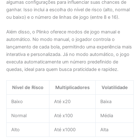
algumas configurações para influenciar suas chances de
ganhar. Isso inclui a escolha do nível de risco (alto, normal
ou baixo) e o número de linhas de jogo (entre 8 e 16).
Além disso, o Plinko oferece modos de jogo manual e
automático. No modo manual, o jogador controla o
lançamento de cada bola, permitindo uma experiência mais
interativa e personalizada. Já no modo automático, o jogo
executa automaticamente um número predefinido de
quedas, ideal para quem busca praticidade e rapidez.
Nível de Risco
Multiplicadores
Volatilidade
Baixo
Até x20
Baixa
Normal
Até x100
Média
Alto
Até x1000
Alta