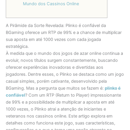
Mundo dos Cassinos Online
A Pirâmide da Sorte Revelada: Plinko é confiável da
BGaming oferece um RTP de 99% e a chance de multiplicar
sua aposta em até 1000 vezes com cada jogada
estratégica.
À medida que o mundo dos jogos de azar online continua a
evoluir, novos títulos surgem constantemente, buscando
oferecer experiências inovadoras e divertidas aos
jogadores. Dentre esses, o Plinko se destaca como um jogo
casual simples, porém cativante, desenvolvido pela
BGaming. Mas a pergunta que muitos se fazem é:
plinko é
confiável
? Com um RTP (Return to Player) impressionante
de 99% e a possibilidade de multiplicar a aposta em até
1000 vezes, o Plinko atrai a atenção de iniciantes e
veteranos nos cassinos online. Este artigo explora em
detalhes como funciona este jogo, suas características,