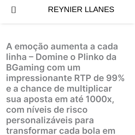
Skip
REYNIER LLANES
to
content
A emoção aumenta a cada
linha – Domine o Plinko da
BGaming com um
impressionante RTP de 99%
e a chance de multiplicar
sua aposta em até 1000x,
com níveis de risco
personalizáveis para
transformar cada bola em