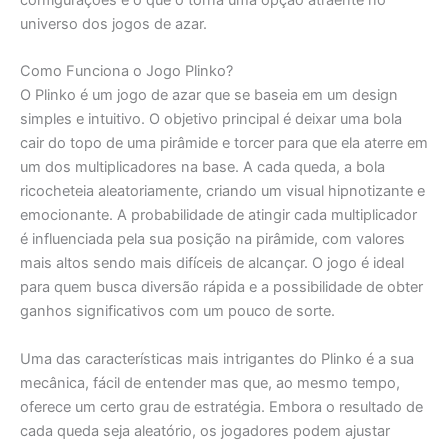
configurações e o que o torna uma opção atraente no
universo dos jogos de azar.
Como Funciona o Jogo Plinko?
O Plinko é um jogo de azar que se baseia em um design
simples e intuitivo. O objetivo principal é deixar uma bola
cair do topo de uma pirâmide e torcer para que ela aterre em
um dos multiplicadores na base. A cada queda, a bola
ricocheteia aleatoriamente, criando um visual hipnotizante e
emocionante. A probabilidade de atingir cada multiplicador
é influenciada pela sua posição na pirâmide, com valores
mais altos sendo mais difíceis de alcançar. O jogo é ideal
para quem busca diversão rápida e a possibilidade de obter
ganhos significativos com um pouco de sorte.
Uma das características mais intrigantes do Plinko é a sua
mecânica, fácil de entender mas que, ao mesmo tempo,
oferece um certo grau de estratégia. Embora o resultado de
cada queda seja aleatório, os jogadores podem ajustar