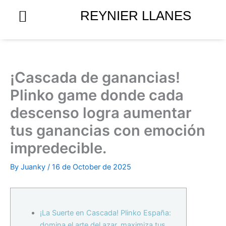
Skip
REYNIER LLANES
to
content
¡Cascada de ganancias!
Plinko game donde cada
descenso logra aumentar
tus ganancias con emoción
impredecible.
By
Juanky
/
16 de October de 2025
¡La Suerte en Cascada! Plinko España:
domina el arte del azar, maximiza tus