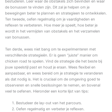
bestuderen. Leer waar de obstakels zich bevinden en waar
de bonussen te vinden zijn. Dit zal je helpen om je
bewegingen beter te plannen en strategieen te ontwikkelen.
Ten tweede, oefen regelmatig om je vaardigheden en
reflexen te verbeteren. Hoe meer je speelt, hoe beter je
wordt in het vermijden van obstakels en het verzamelen
van bonussen.
Ten derde, wees niet bang om te experimenteren met
verschillende strategieën. Er is geen “juiste” manier om
chicken road te spelen. Vind de strategie die het beste bij
jouw speelstijl past en houd je eraan. Wees flexibel en
aanpasbaar, en wees bereid om je strategie te veranderen
als dat nodig is. Het is cruciaal om de omgeving goed te
observeren en snelle beslissingen te nemen, en bovenal
veel te oefenen. Hieronder een korte lijst van tips:
Bestudeer de lay-out van het parcours.
Oefen regelmatig en verbeter je reflexen.