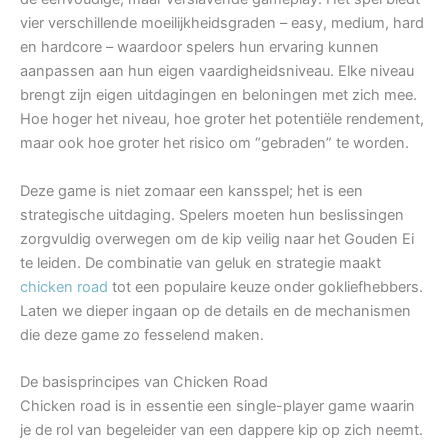
vier verschillende moeilijkheidsgraden – easy, medium, hard
en hardcore – waardoor spelers hun ervaring kunnen
aanpassen aan hun eigen vaardigheidsniveau. Elke niveau
brengt zijn eigen uitdagingen en beloningen met zich mee.
Hoe hoger het niveau, hoe groter het potentiële rendement,
maar ook hoe groter het risico om “gebraden” te worden.
Deze game is niet zomaar een kansspel; het is een
strategische uitdaging. Spelers moeten hun beslissingen
zorgvuldig overwegen om de kip veilig naar het Gouden Ei
te leiden. De combinatie van geluk en strategie maakt
chicken road
tot een populaire keuze onder gokliefhebbers.
Laten we dieper ingaan op de details en de mechanismen
die deze game zo fesselend maken.
De basisprincipes van Chicken Road
Chicken road is in essentie een single-player game waarin
je de rol van begeleider van een dappere kip op zich neemt.