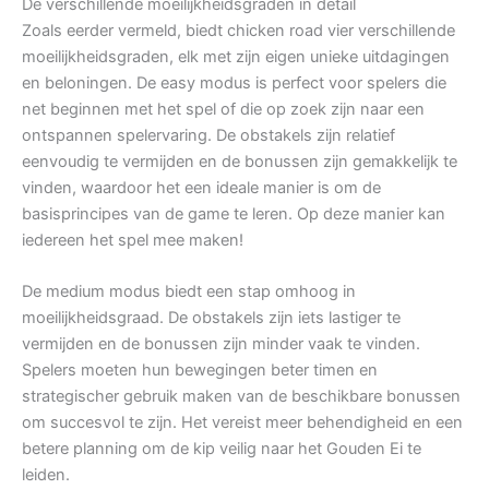
De verschillende moeilijkheidsgraden in detail
Zoals eerder vermeld, biedt chicken road vier verschillende
moeilijkheidsgraden, elk met zijn eigen unieke uitdagingen
en beloningen. De easy modus is perfect voor spelers die
net beginnen met het spel of die op zoek zijn naar een
ontspannen spelervaring. De obstakels zijn relatief
eenvoudig te vermijden en de bonussen zijn gemakkelijk te
vinden, waardoor het een ideale manier is om de
basisprincipes van de game te leren. Op deze manier kan
iedereen het spel mee maken!
De medium modus biedt een stap omhoog in
moeilijkheidsgraad. De obstakels zijn iets lastiger te
vermijden en de bonussen zijn minder vaak te vinden.
Spelers moeten hun bewegingen beter timen en
strategischer gebruik maken van de beschikbare bonussen
om succesvol te zijn. Het vereist meer behendigheid en een
betere planning om de kip veilig naar het Gouden Ei te
leiden.