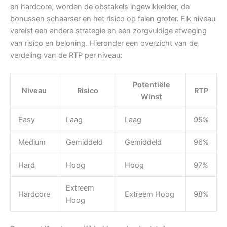
en hardcore, worden de obstakels ingewikkelder, de
bonussen schaarser en het risico op falen groter. Elk niveau
vereist een andere strategie en een zorgvuldige afweging
van risico en beloning. Hieronder een overzicht van de
verdeling van de RTP per niveau:
Potentiële
Niveau
Risico
RTP
Winst
Easy
Laag
Laag
95%
Medium
Gemiddeld
Gemiddeld
96%
Hard
Hoog
Hoog
97%
Extreem
Hardcore
Extreem Hoog
98%
Hoog