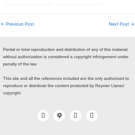
←
Previous Post
Next Post
→
Partial or total reproduction and distribution of any of this material
without authorization is considered a copyright infringement under
penalty of the law.
This site and all the references included are the only authorized to
reproduce or distribute the content protected by Reynier Llanes’
copyright.
I
Y
L
n
o
i
s
u
n
t
t
k