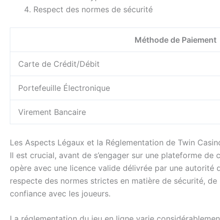
Respect des normes de sécurité
Méthode de Paiement
Carte de Crédit/Débit
Portefeuille Électronique
Virement Bancaire
Les Aspects Légaux et la Réglementation de Twin Casin
Il est crucial, avant de s’engager sur une plateforme d
opère avec une licence valide délivrée par une autorité d
respecte des normes strictes en matière de sécurité, de 
confiance avec les joueurs.
La réglementation du jeu en ligne varie considérablement d