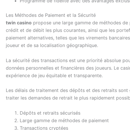
Programme de fidélité avec des avantages exclus
Les Méthodes de Paiement et la Sécurité
twin casino
propose une large gamme de méthodes de paiem
crédit et de débit les plus courantes, ainsi que les port
paiement alternatives, telles que les virements bancai
joueur et de sa localisation géographique.
La sécurité des transactions est une priorité absolue po
données personnelles et financières des joueurs. Le casi
expérience de jeu équitable et transparente.
Les délais de traitement des dépôts et des retraits son
traiter les demandes de retrait le plus rapidement possib
Dépôts et retraits sécurisés
Large gamme de méthodes de paiement
Transactions cryptées