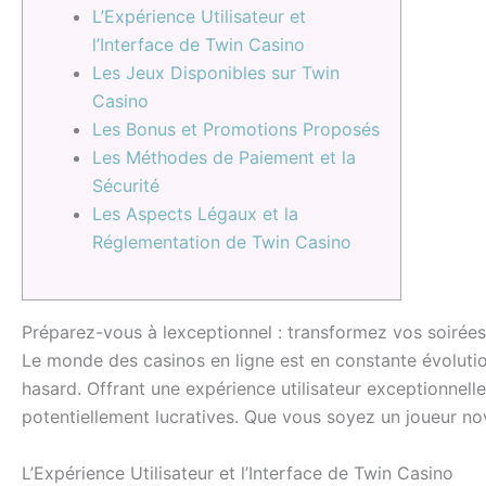
L’Expérience Utilisateur et
l’Interface de Twin Casino
Les Jeux Disponibles sur Twin
Casino
Les Bonus et Promotions Proposés
Les Méthodes de Paiement et la
Sécurité
Les Aspects Légaux et la
Réglementation de Twin Casino
Préparez-vous à lexceptionnel : transformez vos soirées
Le monde des casinos en ligne est en constante évoluti
hasard. Offrant une expérience utilisateur exceptionnell
potentiellement lucratives. Que vous soyez un joueur n
L’Expérience Utilisateur et l’Interface de Twin Casino