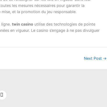
toutes les mesures nécessaires pour garantir la
e mise, et la promotion du jeu responsable.
 ligne.
twin casino
utilise des technologies de pointe
onnées en vigueur. Le casino s’engage à ne pas divulguer
Next Post
→
L
i
n