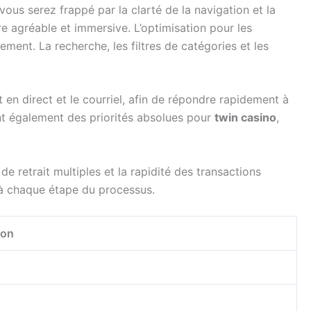
 vous serez frappé par la clarté de la navigation et la
e agréable et immersive. L’optimisation pour les
ment. La recherche, les filtres de catégories et les
t en direct et le courriel, afin de répondre rapidement à
nt également des priorités absolues pour
twin casino
,
 de retrait multiples et la rapidité des transactions
é à chaque étape du processus.
ion