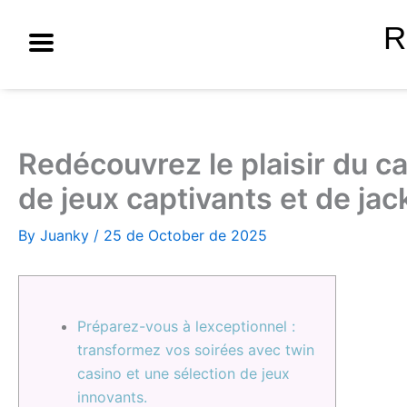
Skip
R
to
content
Redécouvrez le plaisir du ca
de jeux captivants et de ja
By
Juanky
/
25 de October de 2025
Préparez-vous à lexceptionnel :
transformez vos soirées avec twin
casino et une sélection de jeux
innovants.