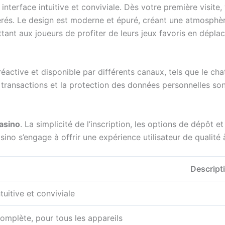
nterface intuitive et conviviale. Dès votre première visite,
férés. Le design est moderne et épuré, créant une atmosphèr
ant aux joueurs de profiter de leurs jeux favoris en déplace
éactive et disponible par différents canaux, tels que le cha
 transactions et la protection des données personnelles so
asino
. La simplicité de l’inscription, les options de dépôt et
asino s’engage à offrir une expérience utilisateur de qualit
Descript
ntuitive et conviviale
omplète, pour tous les appareils