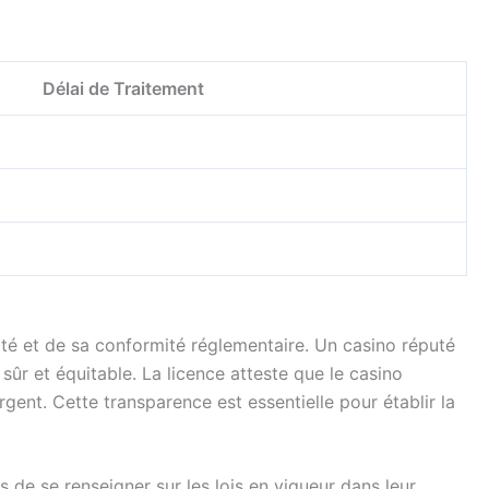
Délai de Traitement
lité et de sa conformité réglementaire. Un casino réputé
sûr et équitable. La licence atteste que le casino
gent. Cette transparence est essentielle pour établir la
s de se renseigner sur les lois en vigueur dans leur