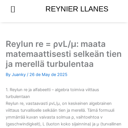
Skip
REYNIER LLANES
to
content
Reylun re = ρvL/μ: maata
matemaattisesti selkeän tien
ja merellä turbulentaa
By
Juanky
/
26 de May de 2025
1. Reylun re ja alfabeetti – algebra toimiva viittaus
turbulentaan
Reylun re, vastaavasti ρvL/μ, on keskeinen algebrainen
viittaus turvalliselle selkään tien ja merellä. Tämä formuuli
ymmärrää kuvan vaivasta solmua ρ, vaihtoehtoa v
(geschwindigkeit), L (luoton koko sijainnina) ja μ (turvallinen