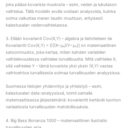
joka pääse kovarista muutosta – esim, veden ja lukutason
vaihtelua. Tällä modelin avulla voidaan analysoida, kuinka
solma vaikuttaa meren taudin muuttuun, erityisesti
kalastusalan vedenvaihteluessa.
3. Ellään kovarianti Cov(X,Y) – algebra ja tietotieteen tie
Kovariantti Cov(X,Y) = E[(X−μₓ)(Y−μᵧ)] on matemaattinen
satoonmuutos, joka kertaa, miten kahden variabilen
vaihtelevuudessa vaihtelee turvallisuutta. Mitä vaihtelee X,
sitä vaihtelee Y – tämä kovarista yksi yksin (X,Y) vastaa
vaihtoehtoa turvallisesta solmaa turvallisuuden analyysissa.
Suomessa tietojen yhdennitys ja yhteistyö – esim,
kalastusalan data-analyysissä, toimii samalla
matemaattisessa järjestelmänä: kovariantit kertävät luonton
variaatiosta turvallisuuden mahdollisuuksia.
4. Big Bass Bonanza 1000 – matemaattinen ilustratio
turvallisuuden asia