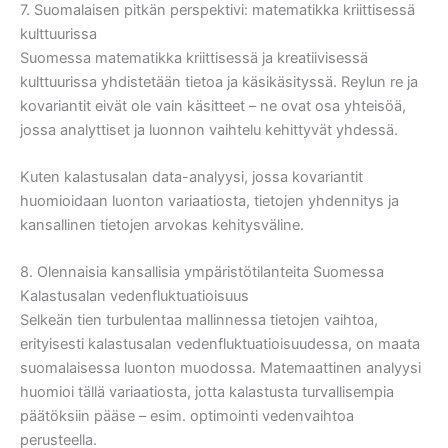
7. Suomalaisen pitkän perspektivi: matematikka kriittisessä
kulttuurissa
Suomessa matematikka kriittisessä ja kreatiivisessä
kulttuurissa yhdistetään tietoa ja käsikäsityssä. Reylun re ja
kovariantit eivät ole vain käsitteet – ne ovat osa yhteisöä,
jossa analyttiset ja luonnon vaihtelu kehittyvät yhdessä.
Kuten kalastusalan data-analyysi, jossa kovariantit
huomioidaan luonton variaatiosta, tietojen yhdennitys ja
kansallinen tietojen arvokas kehitysväline.
8. Olennaisia kansallisia ympäristötilanteita Suomessa
Kalastusalan vedenfluktuatioisuus
Selkeän tien turbulentaa mallinnessa tietojen vaihtoa,
erityisesti kalastusalan vedenfluktuatioisuudessa, on maata
suomalaisessa luonton muodossa. Matemaattinen analyysi
huomioi tällä variaatiosta, jotta kalastusta turvallisempia
päätöksiin pääse – esim. optimointi vedenvaihtoa
perusteella.