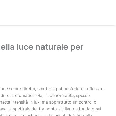
della luce naturale per
one solare diretta, scattering atmosferico e riflessioni
 di resa cromatica (Ra) superiore a 95, spesso
tta intensità in lux, ma soprattutto un controllo
nalisi spettrale del tramonto siciliano e fondato sui
are la luce artificiale, dal gel al LED, fino alla