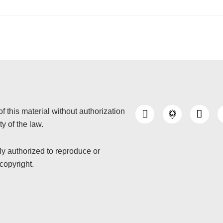
I
Y
of this material without authorization
n
o
y of the law.
s
u
t
t
a
u
nly authorized to reproduce or
g
b
copyright.
r
e
a
m