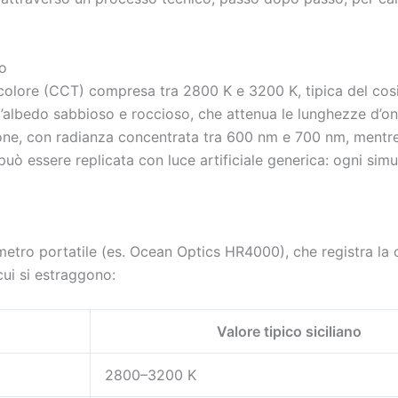
no
i colore (CCT) compresa tra 2800 K e 3200 K, tipica del co
ll’albedo sabbioso e roccioso, che attenua le lunghezze d’on
ione, con radianza concentrata tra 600 nm e 700 nm, mentre
 può essere replicata con luce artificiale generica: ogni si
metro portatile (es. Ocean Optics HR4000), che registra la 
cui si estraggono:
Valore tipico siciliano
2800–3200 K