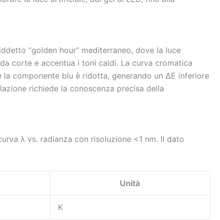
siddetto “golden hour” mediterraneo, dove la luce
da corte e accentua i toni caldi. La curva cromatica
 la componente blu è ridotta, generando un ΔE inferiore
mulazione richiede la conoscenza precisa della
curva λ vs. radianza con risoluzione <1 nm. Il dato
Unità
K