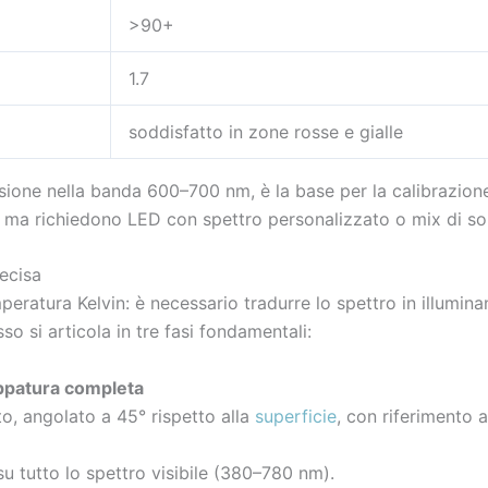
>90+
1.7
soddisfatto in zone rosse e gialle
sione nella banda 600–700 nm, è la base per la calibrazione 
i, ma richiedono LED con spettro personalizzato o mix di sor
recisa
mperatura Kelvin: è necessario tradurre lo spettro in illumi
so si articola in tre fasi fondamentali:
appatura completa
o, angolato a 45° rispetto alla
superficie
, con riferimento 
su tutto lo spettro visibile (380–780 nm).