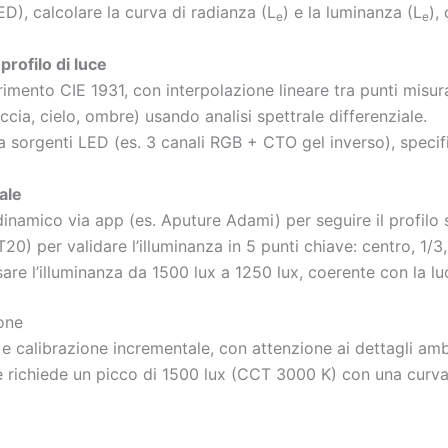
ED), calcolare la curva di radianza (L
) e la luminanza (L
),
e
e
profilo di luce
imento CIE 1931, con interpolazione lineare tra punti misura
cia, cielo, ombre) usando analisi spettrale differenziale.
tra sorgenti LED (es. 3 canali RGB + CTO gel inverso), specifi
ale
inamico via app (es. Aputure Adami) per seguire il profilo 
T20) per validare l’illuminanza in 5 punti chiave: centro, 1/3
sare l’illuminanza da 1500 lux a 1250 lux, coerente con la lu
ione
e calibrazione incrementale, con attenzione ai dettagli ambie
ne richiede un picco di 1500 lux (CCT 3000 K) con una curva 