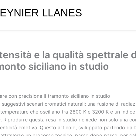
EYNIER LLANES
tensità e la qualità spettrale 
monto siciliano in studio
are con precisione il tramonto siciliano in studio
suggestivi scenari cromatici naturali: una fusione di radiazi
n temperature che oscillano tra 2800 K e 3200 K e un indice
iprodurre questa resa in studio richiede non solo una corre
enticità emotiva. Questo articolo, sviluppato partendo dall’a
no attraverso un processo tecnico, passo dopo passo, per calibr