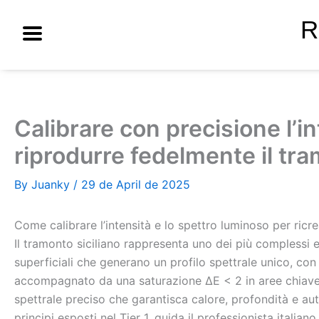
Skip
R
to
content
Calibrare con precisione l’in
riprodurre fedelmente il tra
By
Juanky
/
29 de April de 2025
Come calibrare l’intensità e lo spettro luminoso per ricre
Il tramonto siciliano rappresenta uno dei più complessi e 
superficiali che generano un profilo spettrale unico, co
accompagnato da una saturazione ΔE < 2 in aree chiave. R
spettrale preciso che garantisca calore, profondità e aut
principi esposti nel Tier 1, guida il professionista italia